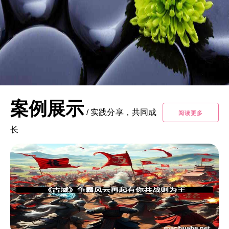
案例展示
/
实践分享，共同成
阅读更多
长