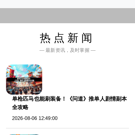
热点新闻
— 最新资讯，及时掌握 —
单枪匹马也能刷装备！《问道》推单人剧情副本
全攻略
2026-08-06 12:49:00