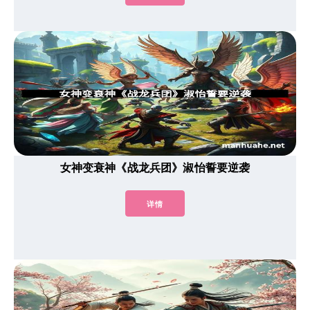
女神变衰神《战龙兵团》淑怡誓要逆袭
详情